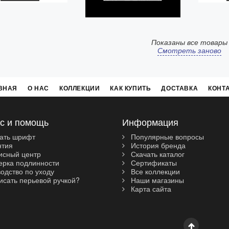
Показаны все товары
Смотреть заново
ВНАЯ
О НАС
КОЛЛЕКЦИИ
КАК КУПИТЬ
ДОСТАВКА
КОНТ
с и помощь
Информация
ать шрифт
Популярные вопросы
нтия
История бренда
сный центр
Скачать каталог
рка подлинности
Сертификаты
одство по уходу
Все коллекции
исать перьевой ручкой?
Наши магазины
Карта сайта