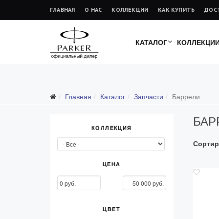
ГЛАВНАЯ
О НАС
КОЛЛЕКЦИИ
КАК КУПИТЬ
ДОС
КАТАЛОГ
КОЛЛЕКЦИ
Подарочные ручки
Главная
Каталог
Запчасти
Баррели
Ежедневники
БАР
Ручки для гравировки
КОЛЛЕКЦИЯ
С золотым пером
Сортир
Распродажа
Аксессуары
ЦЕНА
Запчасти
Все запчасти
ЦВЕТ
Перья