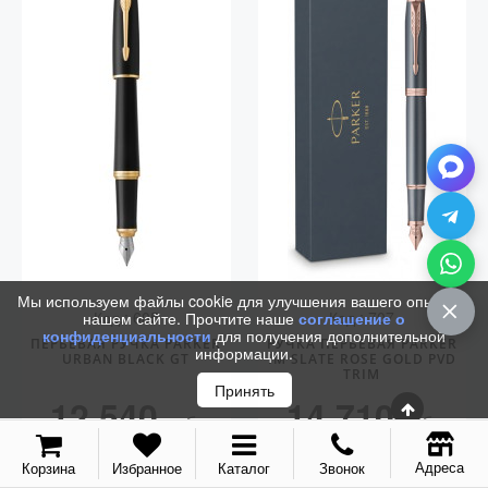
Мы используем файлы cookie для улучшения вашего опыта на
Код.: 605
Код.: 707
нашем сайте. Прочтите наше
соглашение о
конфиденциальности
для получения дополнительной
ПЕРЬЕВАЯ РУЧКА PARKER
РУЧКА ПЕРЬЕВАЯ PARKER
информации.
URBAN BLACK GT
IM SLATE ROSE GOLD PVD
TRIM
Принять
12 540
14 710
руб.
руб.
КУПИТЬ
КУПИТЬ
Адреса
Корзина
Избранное
Каталог
Звонок