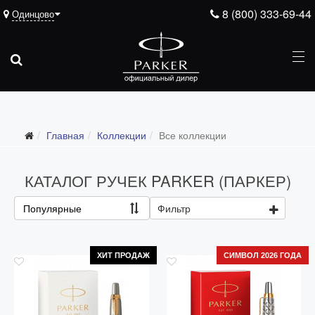
8 (800) 333-69-44
Одинцово
Главная
Коллекции
Все коллекции
Все коллекции
Duofold (от 66'316 р.)
КАТАЛОГ РУЧЕК PARKER (ПАРКЕР)
Ingenuity (от 35'305 р.)
Популярные
Фильтр
Sonnet (от 13'000 р.)
Parker 51 (от 14'600 р.)
ХИТ ПРОДАЖ
СИМВОЛ 2026 ГОДА
Urban (от 6'100 р.)
IM (от 4'200 р.)
Jotter (от 2'200 р.)