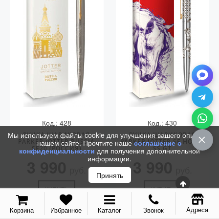
Vector (от 3'156 р.)
Код.: 428
Код.: 430
Мы используем файлы cookie для улучшения вашего опыта на
РУЧКА ШАРИКОВАЯ
РУЧКА ШАРИКОВАЯ
PARKER JOTTER RUSSIA
PARKER JOTTER SE HORSE
нашем сайте. Прочтите наше
соглашение о
SE20 (РОССИЯ)
SS GT
конфиденциальности
для получения дополнительной
информации.
3 990
3 990
руб.
руб.
Принять
КУПИТЬ
КУПИТЬ
Адреса
Корзина
Избранное
Каталог
Звонок