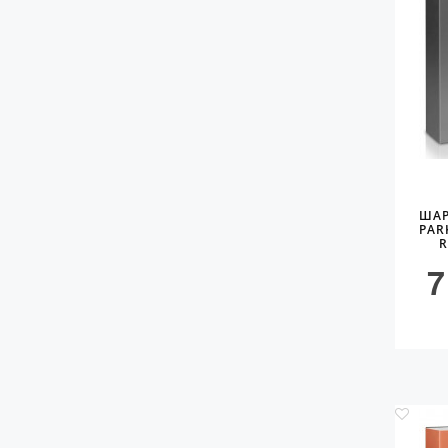
ШАР
PAR
R
7