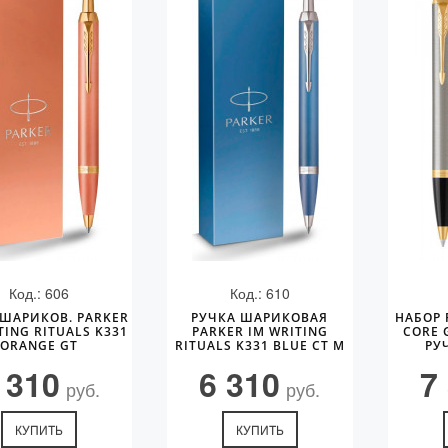
Код.: 606
Код.: 610
 ШАРИКОВ. PARKER
РУЧКА ШАРИКОВАЯ
НАБОР 
TING RITUALS K331
PARKER IM WRITING
CORE 
ORANGE GT
RITUALS K331 BLUE CT M
РУ
 310
6 310
7
руб.
руб.
КУПИТЬ
КУПИТЬ