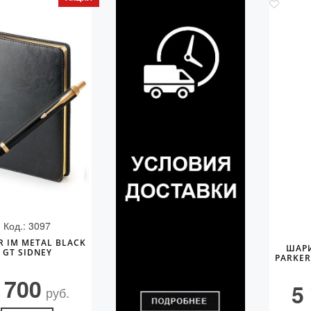
Код.: 3097
R IM METAL BLACK
ШАР
GT SIDNEY
PARKER
 700
5
руб.