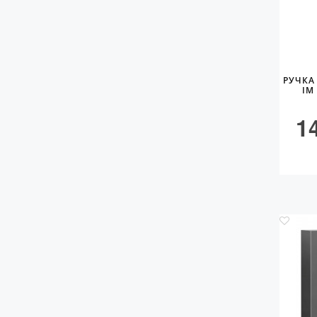
РУЧКА
IM
1