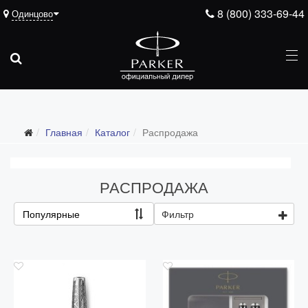
8 (800) 333-69-44
Одинцово
Подарочные ручки
Главная
Каталог
Распродажа
Ежедневники
Ручки для гравировки
РАСПРОДАЖА
С золотым пером
Распродажа
Популярные
Фильтр
Аксессуары
Запчасти
Упаковка
Подарочные сертификаты