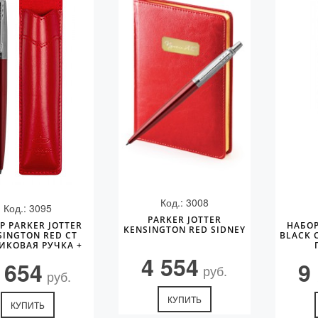
Код.: 3008
Код.: 3095
PARKER JOTTER
Р PARKER JOTTER
НАБОР
KENSINGTON RED SIDNEY
SINGTON RED CT
BLACK 
ИКОВАЯ РУЧКА +
ЧЕХОЛ)
4 554
 654
9
руб.
руб.
КУПИТЬ
КУПИТЬ