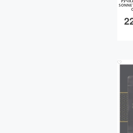
РУЧК
SONNET
2