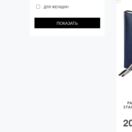
ДЛЯ ЖЕНЩИН
P
STA
2