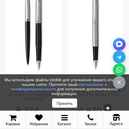
Мы используем файлы cookie для улучшения вашего опыта на
Код.: 3103
Код.: 1010
нашем сайте. Прочтите наше
соглашение о
конфиденциальности
для получения дополнительной
НАБОР PARKER JOTTER
ПЕРЬЕВАЯ РУЧКА PARKER
информации.
BLACK CT (ШАРИКОВАЯ +
JOTTER STAINLESS STEEL
ПЕРЬЕВАЯ)
Принять
9 274
4 920
руб.
руб.
КУПИТЬ
КУПИТЬ
Адреса
Корзина
Избранное
Каталог
Звонок