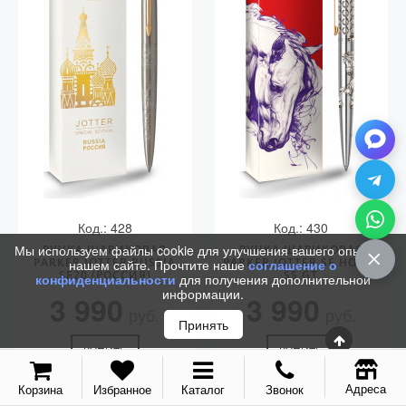
Код.: 428
Код.: 430
Мы используем файлы cookie для улучшения вашего опыта на
РУЧКА ШАРИКОВАЯ
РУЧКА ШАРИКОВАЯ
PARKER JOTTER RUSSIA
PARKER JOTTER SE HORSE
нашем сайте. Прочтите наше
соглашение о
SE20 (РОССИЯ)
SS GT
конфиденциальности
для получения дополнительной
информации.
3 990
3 990
руб.
руб.
Принять
КУПИТЬ
КУПИТЬ
Адреса
Корзина
Избранное
Каталог
Звонок