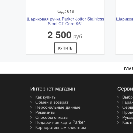
Код.: 619
Шариковая ручка Parker Jotter Stainless
Шарикова
Steel CT Core K61
2 500
руб.
КУПИТЬ
ГЛА
Интернет-магазин
Серви
Как купить
Выбр
Обмен и возврат
Гара
Персональные данные
Серви
Реквизиты
Прове
Способы оплаты
Руков
Подарочная карта Parker
Как п
Корпоративным клиентам