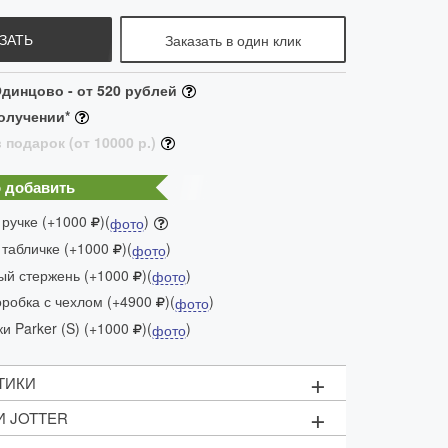
ЗАТЬ
Заказать в один клик
динцово - от 520 рублей
олучении*
 подарок (от 10000 р.)
 добавить
 ручке (+1000
)(
)
фото
 табличке (+1000
)(
)
фото
ый стержень (+1000
)(
)
фото
робка с чехлом (+4900
)(
)
фото
и Parker (S) (+1000
)(
)
фото
+
ТИКИ
+
И JOTTER
кнопочный