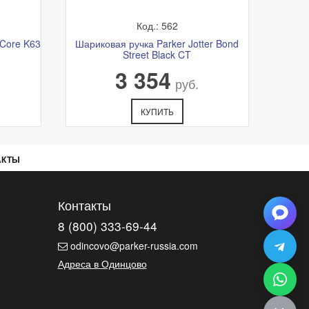
Код.: 562
 Core K63
Шариковая ручка Parker Jotter Bond
Street Black CT
3 354
руб.
КУПИТЬ
АКТЫ
Контакты
8 (800) 333-69-44
odincovo@parker-russia.com
Адреса в Одинцово