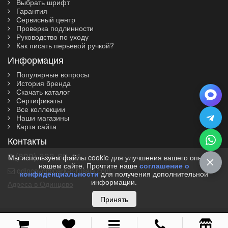
Выбрать шрифт
Гарантия
Сервисный центр
Проверка подлинности
Руководство по уходу
Как писать перьевой ручкой?
Информация
Популярные вопросы
История бренда
Скачать каталог
Сертификаты
Все коллекции
Наши магазины
Карта сайта
Контакты
8 (800) 333-69-44
Мы используем файлы cookie для улучшения вашего опыта на
нашем сайте. Прочтите наше
соглашение о
odincovo@parker-russia.com
конфиденциальности
для получения дополнительной
информации.
Адреса в Одинцово
Принять
© 2010-2026 I Parker-Russia.com I Официальный дилер