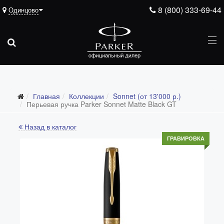
8 (800) 333-69-44
Одинцово
Главная
Коллекции
Sonnet (от 13'000 р.)
Все коллекции
Перьевая ручка Parker Sonnet Matte Black GT
Duofold (от 66'316 р.)
Назад в каталог
Ingenuity (от 35'305 р.)
ГРАВИРОВКА
Sonnet (от 13'000 р.)
Parker 51 (от 14'600 р.)
Urban (от 6'100 р.)
IM (от 4'200 р.)
Jotter (от 2'200 р.)