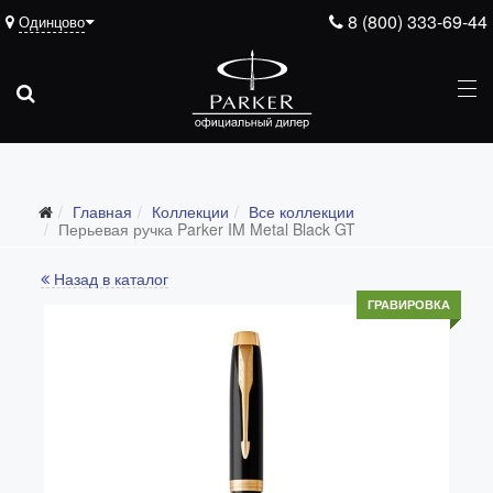
8 (800) 333-69-44
Одинцово
Главная
Коллекции
Все коллекции
Все коллекции
Перьевая ручка Parker IM Metal Black GT
Duofold (от 66'316 р.)
Назад в каталог
Ingenuity (от 35'305 р.)
ГРАВИРОВКА
Sonnet (от 13'000 р.)
Parker 51 (от 14'600 р.)
Urban (от 6'100 р.)
IM (от 4'200 р.)
Jotter (от 2'200 р.)