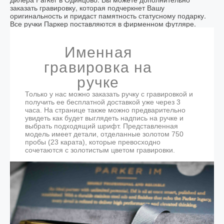
ДЕЛОВОГО ПИСЬМА
изысканность и благородство Parker.
заказать гравировку, которая подчеркнет Вашу
оригинальность и придаст памятность статусному подарку.
Parker IM Metal Black GT — перьевая ручка в строгом
Все ручки Паркер поставляются в фирменном футляре.
чёрном цвете с выразительными золотистыми
деталями. Глянцевый лак на латунном корпусе делает
модель визуально глубокой и аккуратной, а позолота
Именная
23К добавляет классический премиальный акцент. Эта
ручка хорошо подходит для подписи документов,
гравировка на
деловых заметок и подарка человеку, который ценит
сдержанные, но статусные аксессуары. В комплект
ручке
входят синий картридж и фирменный футляр, поэтому
Parker IM Metal Black GT можно вручить как готовый
Только у нас можно заказать ручку с гравировкой и
подарок.
получить ее бесплатной доставкой уже через 3
часа. На странице также можно предварительно
увидеть как будет выглядеть надпись на ручке и
выбрать подходящий шрифт. Представленная
модель имеет детали, отделанные золотом 750
пробы (23 карата), которые превосходно
сочетаются с золотистым цветом гравировки.