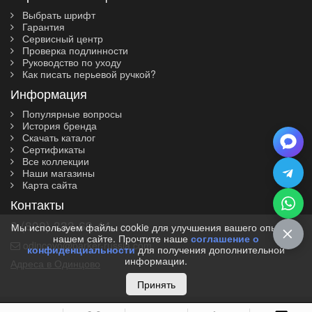
Выбрать шрифт
Гарантия
Сервисный центр
Проверка подлинности
Руководство по уходу
Как писать перьевой ручкой?
Информация
Популярные вопросы
История бренда
Скачать каталог
Сертификаты
Все коллекции
Наши магазины
Карта сайта
Контакты
8 (800) 333-69-44
Мы используем файлы cookie для улучшения вашего опыта на
нашем сайте. Прочтите наше
соглашение о
odincovo@parker-russia.com
конфиденциальности
для получения дополнительной
информации.
Адреса в Одинцово
Принять